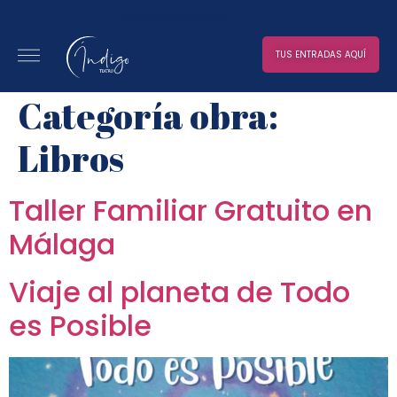
No hay resultados
TUS ENTRADAS AQUÍ
Categoría obra:
Libros
Taller Familiar Gratuito en
Málaga
Viaje al planeta de Todo
es Posible