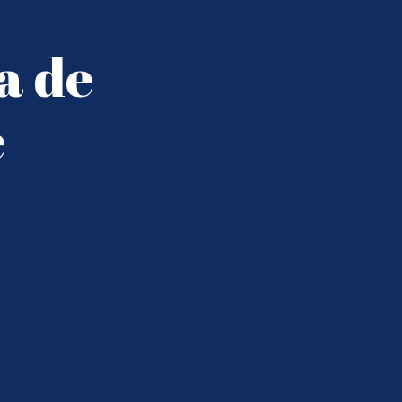
a de
e