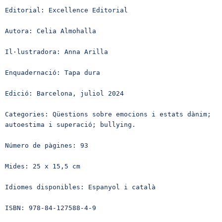
Editorial: Excellence Editorial

Autora: Celia Almohalla

Il·lustradora: Anna Arilla

Enquadernació: Tapa dura

Edició: Barcelona, ​​juliol 2024

Categories: Qüestions sobre emocions i estats dànim; 
autoestima i superació; bullying. 

Número de pàgines: 93

Mides: 25 x 15,5 cm

Idiomes disponibles: Espanyol i català

ISBN: 978-84-127588-4-9