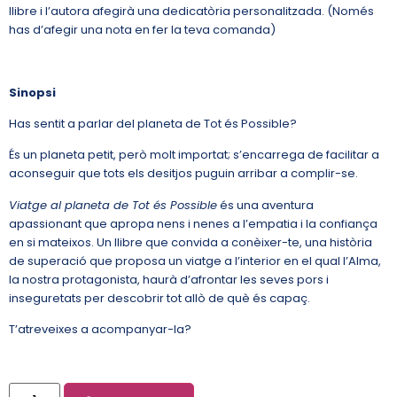
llibre i l’autora afegirà una dedicatòria personalitzada. (Només
has d’afegir una nota en fer la teva comanda)
Sinopsi
Has sentit a parlar del planeta de Tot és Possible?
És un planeta petit, però molt importat; s’encarrega de facilitar a
aconseguir que tots els desitjos puguin arribar a complir-se.
Viatge al planeta de Tot és Possible
és una aventura
apassionant que apropa nens i nenes a l’empatia i la confiança
en si mateixos. Un llibre que convida a conèixer-te, una història
de superació que proposa un viatge a l’interior en el qual l’Alma,
la nostra protagonista, haurà d’afrontar les seves pors i
inseguretats per descobrir tot allò de què és capaç.
T’atreveixes a acompanyar-la?