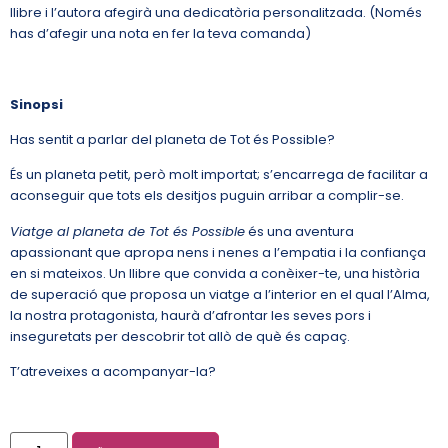
llibre i l’autora afegirà una dedicatòria personalitzada. (Només
has d’afegir una nota en fer la teva comanda)
Sinopsi
Has sentit a parlar del planeta de Tot és Possible?
És un planeta petit, però molt importat; s’encarrega de facilitar a
aconseguir que tots els desitjos puguin arribar a complir-se.
Viatge al planeta de Tot és Possible
és una aventura
apassionant que apropa nens i nenes a l’empatia i la confiança
en si mateixos. Un llibre que convida a conèixer-te, una història
de superació que proposa un viatge a l’interior en el qual l’Alma,
la nostra protagonista, haurà d’afrontar les seves pors i
inseguretats per descobrir tot allò de què és capaç.
T’atreveixes a acompanyar-la?