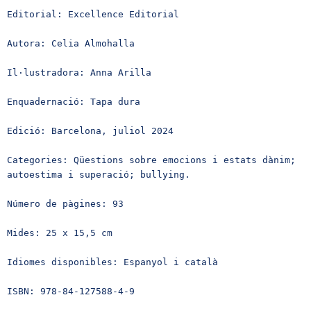
Editorial: Excellence Editorial

Autora: Celia Almohalla

Il·lustradora: Anna Arilla

Enquadernació: Tapa dura

Edició: Barcelona, ​​juliol 2024

Categories: Qüestions sobre emocions i estats dànim; 
autoestima i superació; bullying. 

Número de pàgines: 93

Mides: 25 x 15,5 cm

Idiomes disponibles: Espanyol i català

ISBN: 978-84-127588-4-9