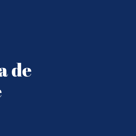
a de
e