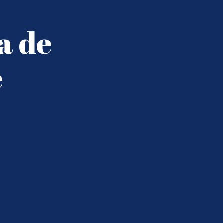
a de
e